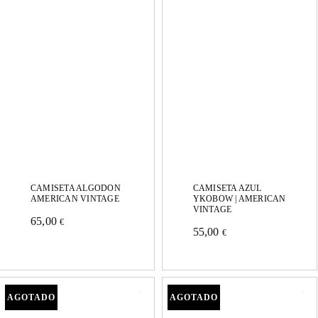
Las
Las
opciones
opciones
se
se
pueden
pueden
elegir
elegir
en
en
la
la
página
página
CAMISETA ALGODON
CAMISETA AZUL
de
de
AMERICAN VINTAGE
YKOBOW | AMERICAN
VINTAGE
producto
65,00
producto
€
Este
55,00
€
Este
producto
producto
tiene
tiene
múltiples
múltiples