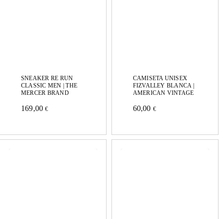
SNEAKER RE RUN
CAMISETA UNISEX
CLASSIC MEN | THE
FIZVALLEY BLANCA |
MERCER BRAND
AMERICAN VINTAGE
169,00
60,00
€
€
Este
Este
producto
producto
tiene
tiene
múltiples
múltiples
variantes.
variantes.
Las
Las
opciones
opciones