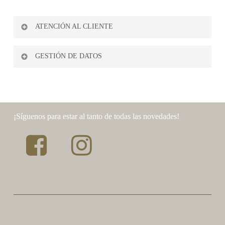
tiene
múltiples
ATENCIÓN AL CLIENTE
variantes.
Las
Formas de Pago
GESTIÓN DE DATOS
opciones
Envios y transporte
Condiciones de Venta
se
pueden
Cambios y Devoluciones
Aviso legal
elegir
¡Síguenos para estar al tanto de todas las novedades!
en
Contacto
Politica de Privacidad
la
página
Politica de Cookies
de
producto