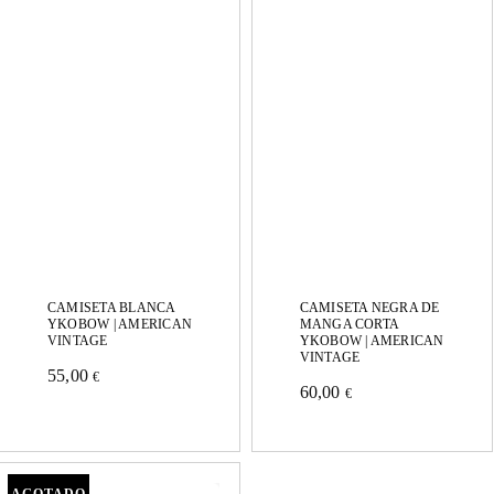
variantes.
variantes.
Las
Las
opciones
opciones
se
se
pueden
pueden
elegir
elegir
en
en
la
la
página
página
CAMISETA BLANCA
CAMISETA NEGRA DE
de
YKOBOW | AMERICAN
MANGA CORTA
de
VINTAGE
YKOBOW | AMERICAN
VINTAGE
producto
55,00
producto
€
Este
60,00
€
Este
producto
producto
tiene
tiene