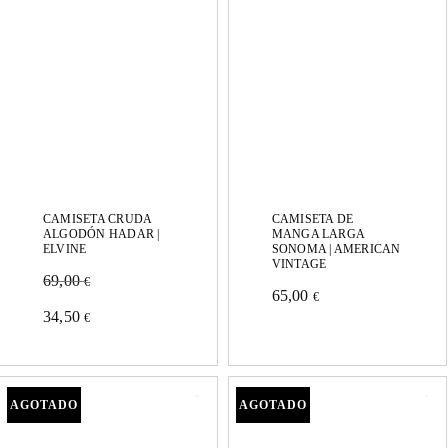
opciones
se
se
pueden
pueden
elegir
elegir
en
en
la
la
página
página
de
CAMISETA CRUDA
CAMISETA DE
de
ALGODÓN HADAR |
MANGA LARGA
ELVINE
SONOMA | AMERICAN
producto
VINTAGE
producto
69,00
€
65,00
€
Este
Este
34,50
€
producto
producto
tiene
tiene
múltiples
múltiples
variantes.
variantes.