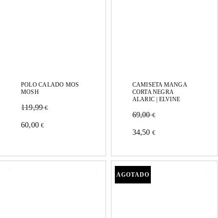
se
se
pueden
pueden
elegir
elegir
en
en
la
la
página
página
POLO CALADO MOS
CAMISETA MANGA
MOSH
CORTA NEGRA
de
de
ALARIC | ELVINE
119,99
€
69,00
producto
producto
€
Este
60,00
€
Este
34,50
€
producto
producto
tiene
tiene
múltiples
múltiples
variantes.
variantes.
Las
Las
opciones