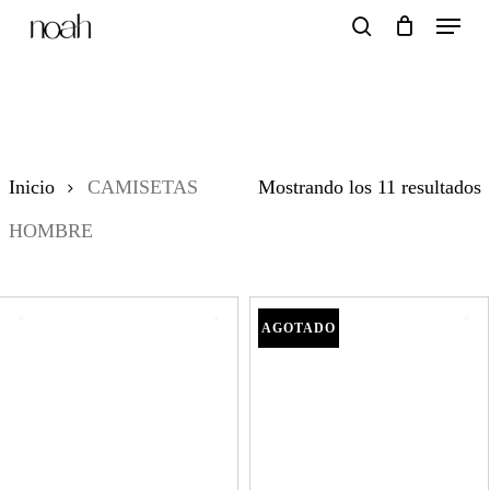
Menu
Skip
search
to
main
CAMISETAS
content
HOMBRE
O
Inicio
CAMISETAS
Mostrando los 11 resultados
p
HOMBRE
l
ú