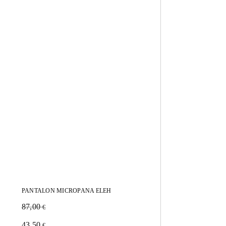
PANTALON MICROPANA ELEH
87,00
€
Este
43,50
€