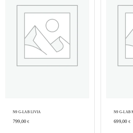
N9 G-LAB LIVIA
N9 G-LAB 
799,00
699,00
€
€
Este
Este