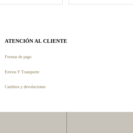
producto
tiene
s
múltiples
.
variantes.
Las
ATENCIÓN AL CLIENTE
opciones
Formas de pago
se
pueden
Envios Y Transporte
elegir
Cambios y devoluciones
en
la
página
de
producto