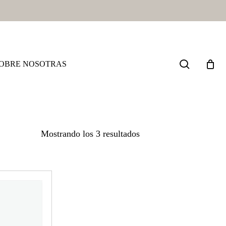
search
OBRE NOSOTRAS
Ordenado
Mostrando los 3 resultados
por
los
últimos