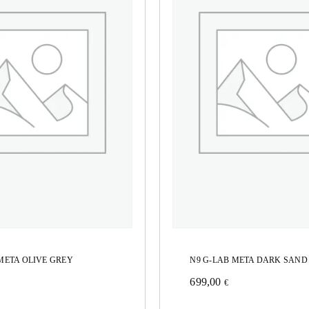
META OLIVE GREY
N9 G-LAB META DARK SAND
699,00
€
Este