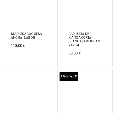
pueden
elegir
elegir
en
en
la
la
página
página
BERMUDA VAQUERA
CAMISETA DE
de
ANCHA | LABDIP
MANGA CORTA
de
BLANCA | AMERICAN
110,00
VINTAGE
producto
€
Este
producto
50,00
€
Este
producto
producto
tiene
tiene
múltiples
múltiples
variantes.
variantes.
Las
Las
opciones
opciones
se