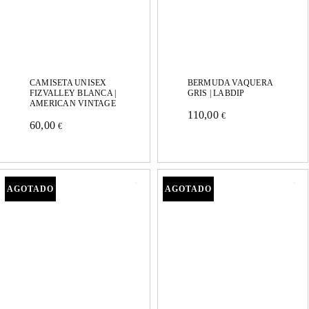
CAMISETA UNISEX
BERMUDA VAQUERA
FIZVALLEY BLANCA |
GRIS | LABDIP
AMERICAN VINTAGE
110,00
€
60,00
Este
€
Este
producto
producto
tiene
tiene
múltiples
múltiples
variantes.
variantes.
Las
Las
opciones
opciones
se
se
pueden