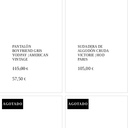
se
pueden
pueden
elegir
elegir
en
en
la
la
página
página
de
PANTALÓN
SUDADERA DE
BOYFRIEND GRIS
ALGODÓN CRUDA
de
YODPAY | AMERICAN
VICTORIE | HOD
producto
VINTAGE
PARIS
producto
115,00
105,00
€
€
Este
Este
57,50
€
producto
producto
tiene
tiene
múltiples
múltiples
variantes.
variantes.
Las
Las