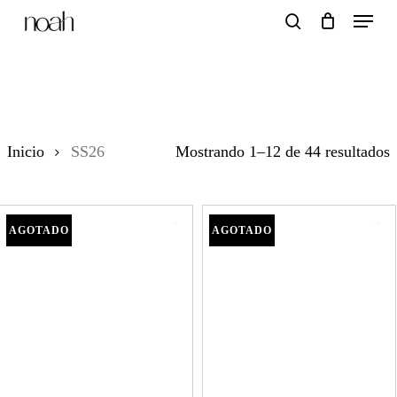
Menu
Skip
search
to
main
SS26
content
O
Inicio
SS26
Mostrando 1–12 de 44 resultados
p
l
ú