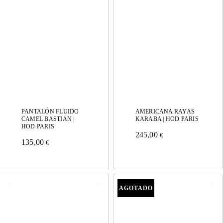
opciones
opciones
se
se
pueden
pueden
elegir
elegir
en
en
la
la
página
página
de
PANTALÓN FLUIDO
AMERICANA RAYAS
de
CAMEL BASTIAN |
KARABA | HOD PARIS
producto
HOD PARIS
245,00
producto
€
135,00
Este
€
Este
producto
producto
tiene
tiene
múltiples
múltiples
variantes.
variantes.
Las