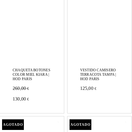
Las
opciones
opciones
se
se
pueden
pueden
elegir
elegir
en
en
la
la
página
página
CHAQUETA BOTONES
VESTIDO CAMISERO
de
COLOR MIEL KIARA |
TERRACOTA TAMPA |
de
HOD PARIS
HOD PARIS
producto
260,00
125,00
producto
€
€
Este
Este
130,00
€
producto
producto
tiene
tiene
múltiples
múltiples
variantes.