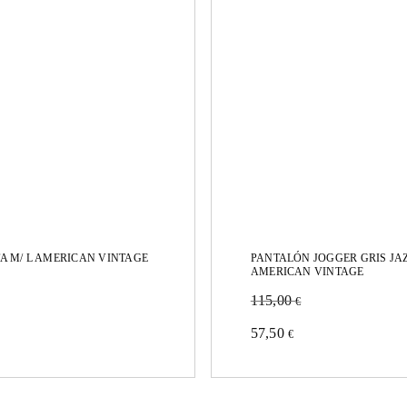
A M/ L AMERICAN VINTAGE
PANTALÓN JOGGER GRIS JAZ
AMERICAN VINTAGE
115,00
€
Este
to
57,50
€
producto
tiene
es