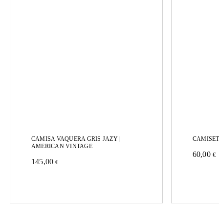
CAMISA VAQUERA GRIS JAZY |
CAMISET
AMERICAN VINTAGE
60,00
€
145,00
Este
€
Este
produc
producto
tiene
tiene
múltipl
múltiples