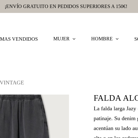
¡ENVÍO GRATUITO EN PEDIDOS SUPERIORES A 150€!
MUJER
HOMBRE
MAS VENDIDOS
S
VINTAGE
FALDA AL
La falda larga Jazy
patinaje. Su denim 
acentúan su lado aut
alta o en las cadera