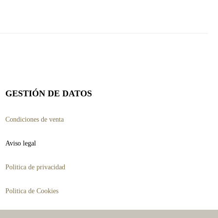
variantes.
Las
opciones
se
pueden
elegir
GESTIÓN DE DATOS
en
Condiciones de venta
la
página
Aviso legal
de
Politica de privacidad
producto
Politica de Cookies