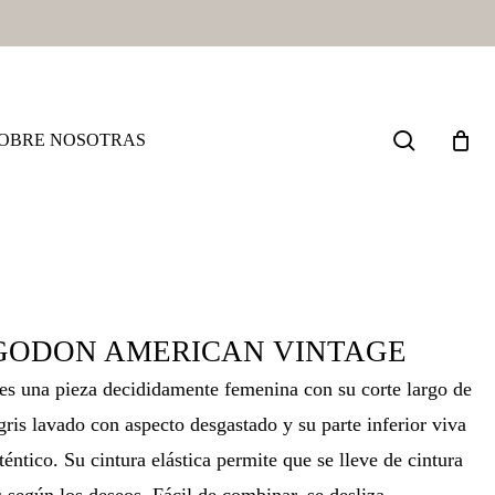
search
OBRE NOSOTRAS
GODON AMERICAN VINTAGE
 es una pieza decididamente femenina con su corte largo de
gris lavado con aspecto desgastado y su parte inferior viva
éntico. Su cintura elástica permite que se lleve de cintura
s según los deseos. Fácil de combinar, se desliza