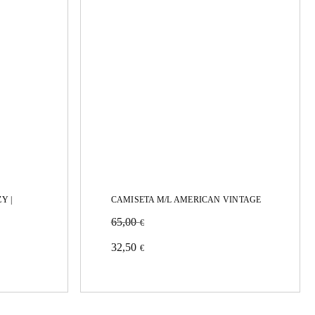
Y |
CAMISETA M/L AMERICAN VINTAGE
65,00
€
Este
32,50
€
producto
tiene
múltiples