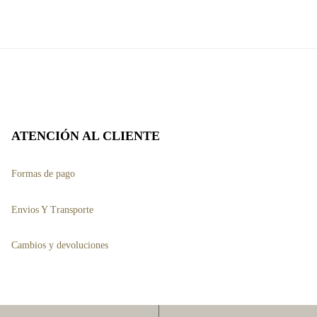
múltiples
es.
variantes.
Las
es
opciones
se
pueden
ATENCIÓN AL CLIENTE
elegir
en
Formas de pago
la
página
Envios Y Transporte
de
to
Cambios y devoluciones
producto