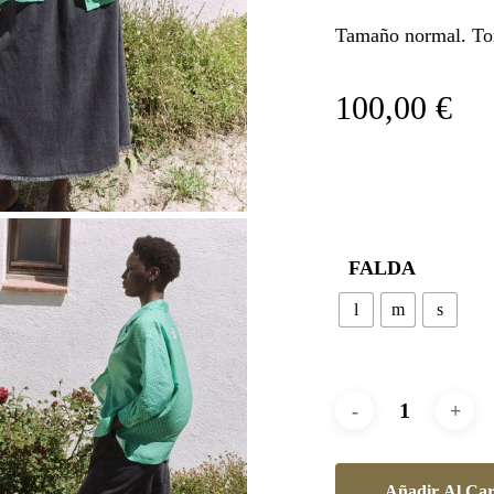
Tamaño normal. To
100,00
€
FALDA
l
m
s
Añadir Al Car