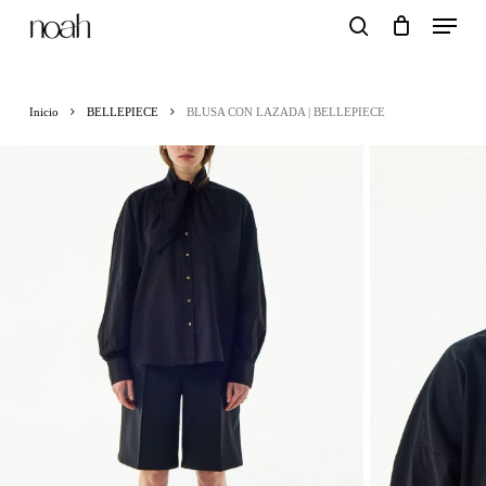
Menu
Skip
search
to
main
Inicio
BELLEPIECE
BLUSA CON LAZADA | BELLEPIECE
content