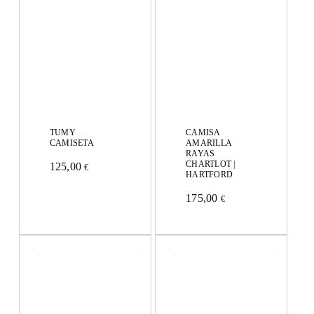
TUMY
CAMISA
CAMISETA
AMARILLA
RAYAS
CHARTLOT |
125,00
€
HARTFORD
Este
175,00
producto
€
Este
tiene
producto
múltiples
tiene
variantes.
múltiples
Las
variantes.
opciones