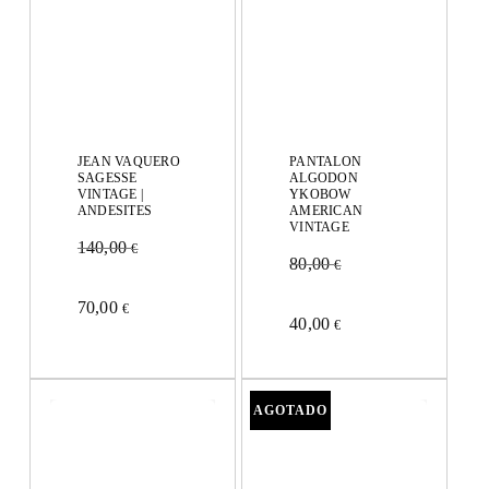
JEAN VAQUERO
PANTALON
SAGESSE
ALGODON
VINTAGE |
YKOBOW
ANDESITES
AMERICAN
VINTAGE
140,00
€
80,00
€
Este
70,00
Este
€
40,00
€
producto
producto
tiene
tiene
múltiples
múltiples
variantes.
variantes.
Las
Las