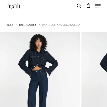
Menu
Skip
search
to
main
Inicio
PANTALONES
PANTALON VAQUERO LABDIP
content