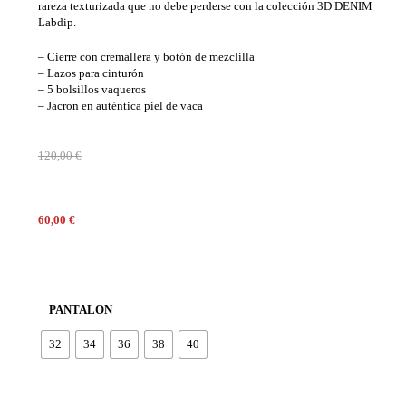
rareza texturizada que no debe perderse con la colección 3D DENIM
Labdip.
– Cierre con cremallera y botón de mezclilla
– Lazos para cinturón
– 5 bolsillos vaqueros
– Jacron en auténtica piel de vaca
120,00
€
60,00
€
PANTALON
32
34
36
38
40