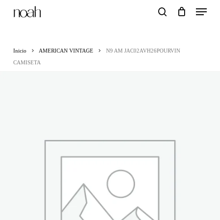
Menu
Skip
search
to
main
Inicio
AMERICAN VINTAGE
N9 AM JAC02AVH26POURVIN
content
CAMISETA