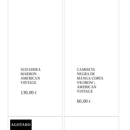
SUDADERA
CAMISETA
MARRON
NEGRA DE
AMERICAN
MANGA CORTA
VINTAGE
YKOBOW |
AMERICAN
VINTAGE
130,00
€
Este
60,00
€
Este
producto
producto
tiene
tiene
múltiples