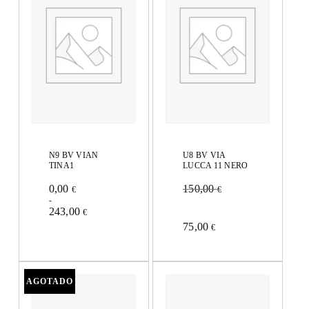
N9 BV VIAN
U8 BV VIA
TINA1
LUCCA 11 NERO
Rango
0,00
150,00
€
€
de
-
precios:
Este
243,00
€
desde
Este
0,00 €
75,00
€
producto
hasta
producto
243,00 €
tiene
tiene
múltiples
múltiples
variantes.
variantes.