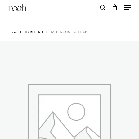
Menu
Skip
search
to
main
Inicio
HARTFORD
N9 H BGAB703-01 CAP
content