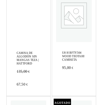
U8 H BFTY504
CAMISA DE
WOOD TEOTAHI
ALGODÓN SIN
CAMISETA
MANGAS TEZA |
HATTFORD
95,00
€
Este
135,00
€
producto
Este
67,50
€
tiene
producto
múltiples
tiene
variantes.
múltiples