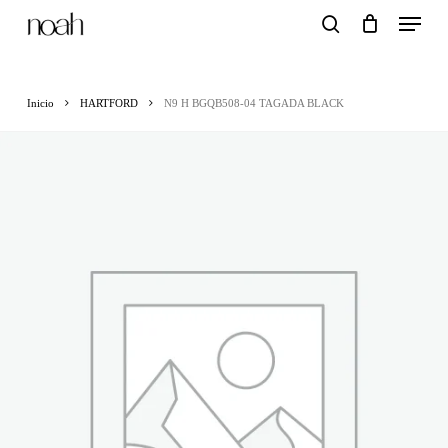
Menu
Skip
search
to
main
Inicio
HARTFORD
N9 H BGQB508-04 TAGADA BLACK
content