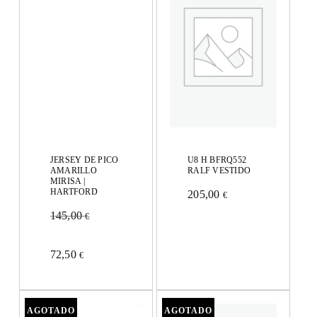
JERSEY DE PICO
U8 H BFRQ552
AMARILLO
RALF VESTIDO
MIRISA |
HARTFORD
205,00
€
Este
145,00
€
producto
Este
tiene
72,50
€
producto
múltiples
tiene
variantes.
múltiples