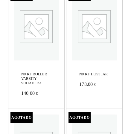
N9 KF ROLLER
N9 KF HOSSTAR
VARSITY
SUDADERA
178,00
€
Este
140,00
€
Este
producto
producto
tiene
tiene
múltiples
múltiples
variantes.