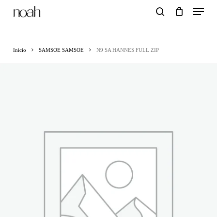
Menu
Skip
search
to
main
Inicio
SAMSOE SAMSOE
N9 SA HANNES FULL ZIP
content