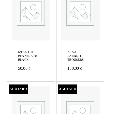
N9 SA THE
N9 SA
BEANIE 2280
SARBERTIL
BLACK
TROUSERS
50,00
150,00
€
€
Este
Este
producto
producto
tiene
tiene
múltiples
múltiples
variantes.
variantes.
Las
Las