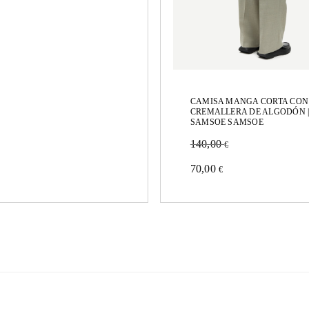
CAMISA MANGA CORTA CON
CREMALLERA DE ALGODÓN 
SAMSOE SAMSOE
140,00
€
to
Este
70,00
€
producto
tiene
múltiples
variantes.
Las
opciones