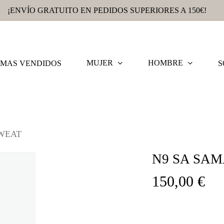
¡ENVÍO GRATUITO EN PEDIDOS SUPERIORES A 150€!
MUJER
HOMBRE
MAS VENDIDOS
S
WEAT
N9 SA SA
150,00
€