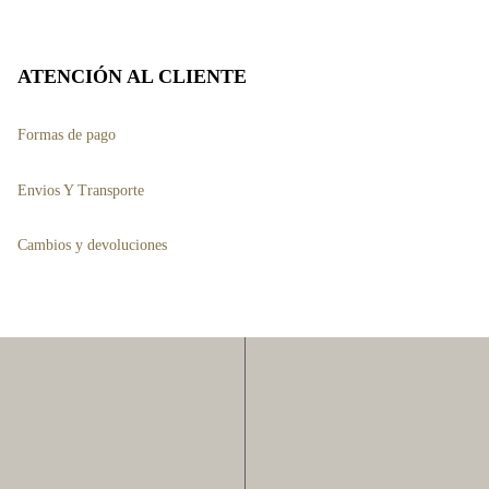
se
pueden
ATENCIÓN AL CLIENTE
elegir
en
Formas de pago
la
página
Envios Y Transporte
de
Cambios y devoluciones
producto