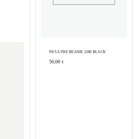
N9 SA THE BEANIE 2280 BLACK
50,00
€
Este
producto
tiene
múltiples
variantes.
Las
opciones
se