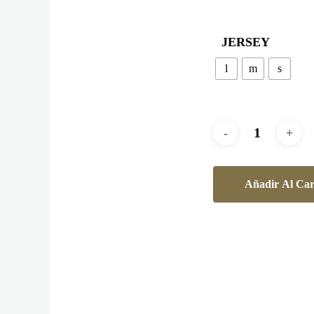
JERSEY
l
m
s
Añadir Al Car