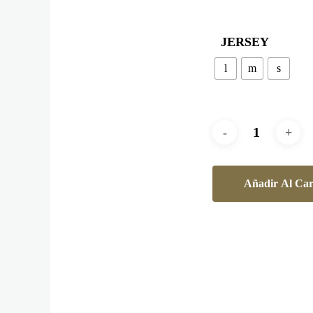
JERSEY
l
m
s
Añadir Al Car