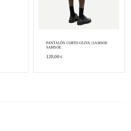
PANTALÓN CORTO OLIVA | SAMSOE
SAMSOE
120,00
€
Este
producto
tiene
múltiples
variantes.
Las
opciones
se