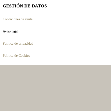
pueden
GESTIÓN DE DATOS
elegir
Condiciones de venta
en
la
Aviso legal
página
Politica de privacidad
de
producto
Politica de Cookies