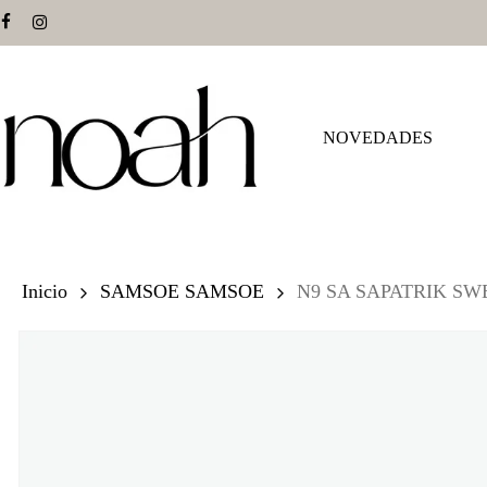
Skip
facebook
instagram
to
main
content
NOVEDADES
Hit enter to search or ESC to close
Inicio
SAMSOE SAMSOE
N9 SA SAPATRIK SW