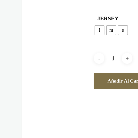
JERSEY
l
m
s
Añadir Al Car