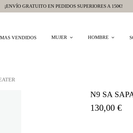
¡ENVÍO GRATUITO EN PEDIDOS SUPERIORES A 150€!
MUJER
HOMBRE
MAS VENDIDOS
S
EATER
N9 SA SAP
130,00
€