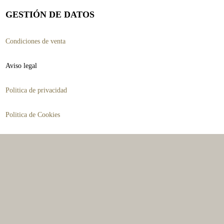
pueden
GESTIÓN DE DATOS
elegir
Condiciones de venta
en
la
Aviso legal
página
Politica de privacidad
de
producto
Politica de Cookies