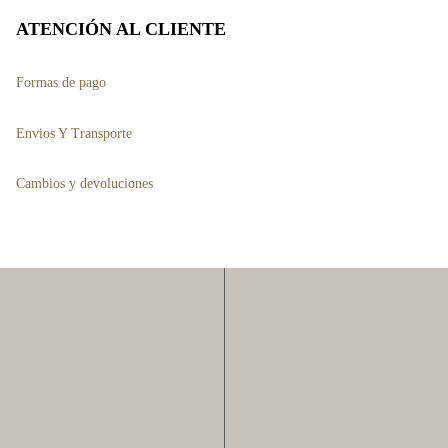
pueden
ATENCIÓN AL CLIENTE
elegir
Formas de pago
en
la
Envios Y Transporte
página
de
Cambios y devoluciones
to
producto