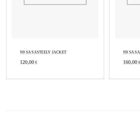
N9 SA SASTEELY JACKET
N9 SA S
120,00
160,00
€
Este
Este
producto
produc
tiene
tiene
múltiples
múltipl
variantes.
variant
Las
Las
opciones
opcion
se
se