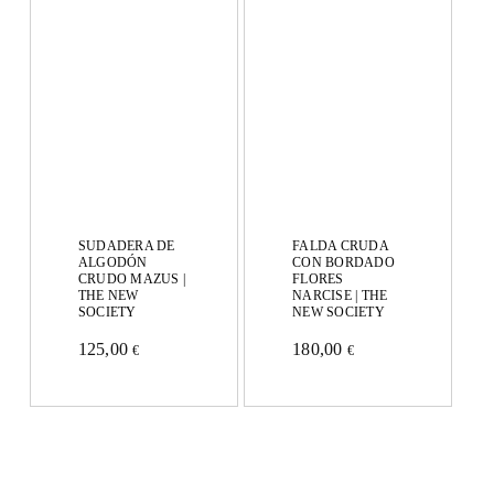
variantes.
Las
Las
opciones
opciones
se
se
pueden
pueden
elegir
elegir
en
en
la
SUDADERA DE
FALDA CRUDA
la
ALGODÓN
CON BORDADO
página
CRUDO MAZUS |
FLORES
THE NEW
NARCISE | THE
página
de
SOCIETY
NEW SOCIETY
de
producto
125,00
180,00
€
€
Este
Este
producto
producto
producto
tiene
tiene
múltiples
múltiples