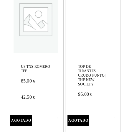
U8 TNS ROMERO
TOP DE
TEE
TIRANTES
CRUDO PUNTO |
THE NEW
85,00
€
SOCIETY
Este
95,00
€
42,50
€
Este
producto
producto
tiene
tiene
múltiples
múltiples
variantes.