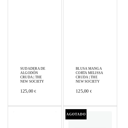
SUDADERA DE
BLUSA MANGA
ALGODÓN
CORTA MELISSA
CRUDA | THE
CRUDA | THE
NEW SOCIETY
NEW SOCIETY
125,00
125,00
€
€
Este
Este
producto
producto
tiene
tiene
múltiples
múltiples