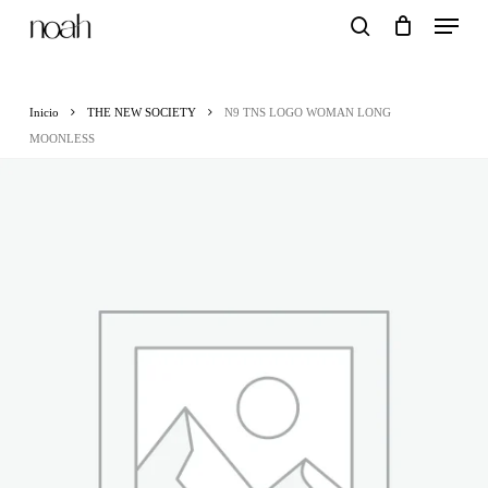
Menu
Skip
search
to
main
Inicio
THE NEW SOCIETY
N9 TNS LOGO WOMAN LONG
content
MOONLESS