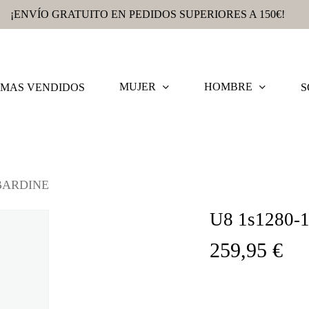
¡ENVÍO GRATUITO EN PEDIDOS SUPERIORES A 150€!
MUJER
HOMBRE
MAS VENDIDOS
S
ABARDINE
U8 1s1280
259,95
€