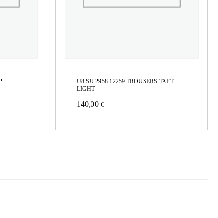
P
U8 SU 2958-12259 TROUSERS TAFT
LIGHT
140,00
€
Este
producto
tiene
múltiples
variantes.
Las
opciones