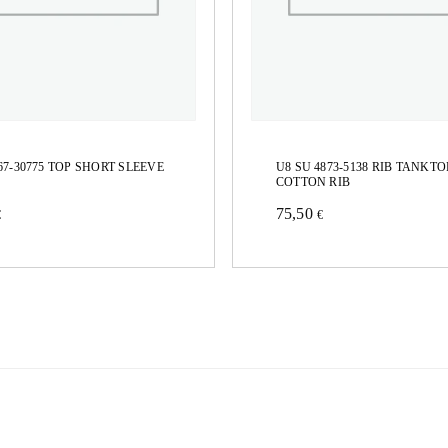
67-30775 TOP SHORT SLEEVE
U8 SU 4873-5138 RIB TANKTO
COTTON RIB
75,50
€
€
Este
to
producto
tiene
es
múltiples
es.
variantes.
Las
es
opciones