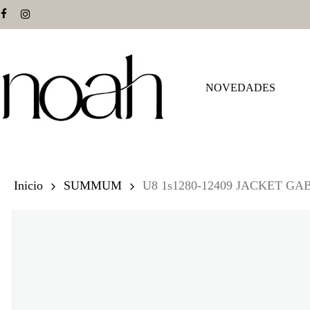
Skip
facebook
instagram
to
main
content
NOVEDADES
Hit enter to search or ESC to close
Inicio
SUMMUM
U8 1s1280-12409 JACKET G