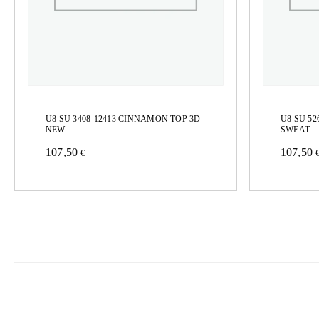
U8 SU 3408-12413 CINNAMON TOP 3D
U8 SU 52
NEW
SWEAT
107,50
107,50
€
Este
Este
producto
produc
tiene
tiene
múltiples
múltipl
variantes.
variant
Las
Las
opciones
opcion