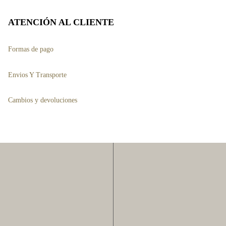
se
pueden
ATENCIÓN AL CLIENTE
elegir
Formas de pago
en
la
Envios Y Transporte
página
de
Cambios y devoluciones
to
producto