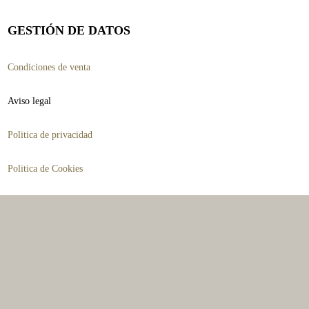
se
pueden
GESTIÓN DE DATOS
elegir
Condiciones de venta
en
la
Aviso legal
página
Politica de privacidad
de
producto
Politica de Cookies