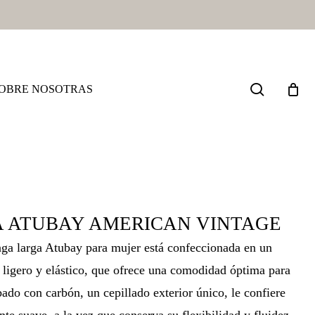
search
OBRE NOSOTRAS
 ATUBAY AMERICAN VINTAGE
ga larga Atubay para mujer está confeccionada en un
o, ligero y elástico, que ofrece una comodidad óptima para
bado con carbón, un cepillado exterior único, le confiere
te suave, a la vez que conserva su flexibilidad y fluidez.