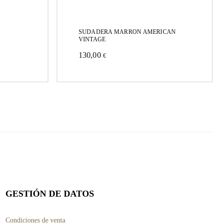
SUDADERA MARRON AMERICAN
VINTAGE
130,00
€
Este
producto
tiene
múltiples
variantes.
Las
opciones
se
pueden
GESTIÓN DE DATOS
elegir
Condiciones de venta
en