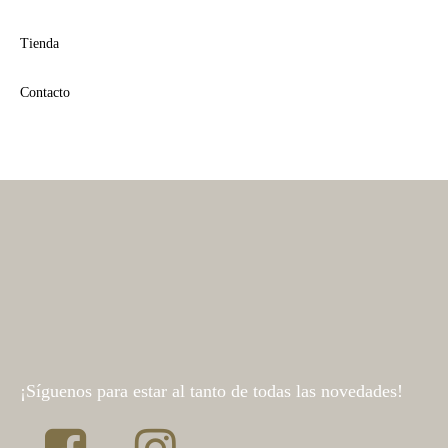
la
la
Tienda
página
página
Contacto
de
de
producto
produc
¡Síguenos para estar al tanto de todas las novedades!