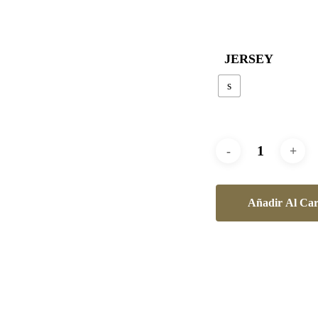
JERSEY
s
Añadir Al Car