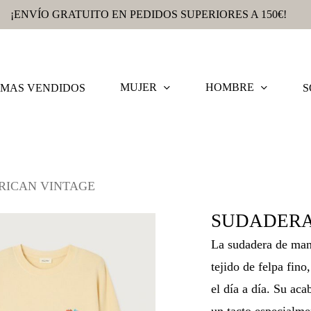
¡ENVÍO GRATUITO EN PEDIDOS SUPERIORES A 150€!
MUJER
HOMBRE
MAS VENDIDOS
S
RICAN VINTAGE
SUDADERA
La sudadera de man
tejido de felpa fin
el día a día. Su aca
un tacto especialmen