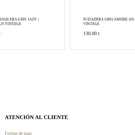
VAQUERA GRIS JAZY |
SUDADERA GRIS AMERICAN
AN VINTAGE
VINTAGE
130,00
€
€
Este
to
producto
tiene
es
múltiples
es.
variantes.
Las
es
opciones
se
pueden
ATENCIÓN AL CLIENTE
elegir
Formas de pago
en