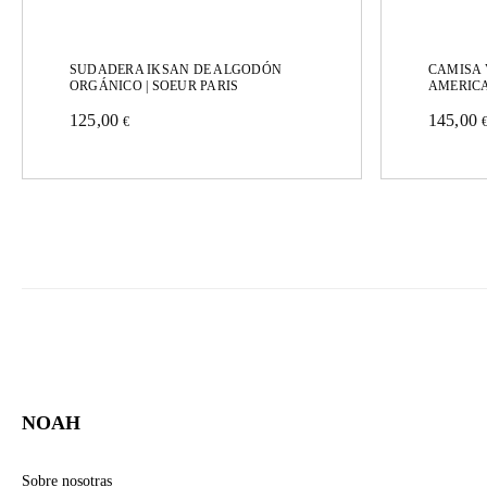
SUDADERA IKSAN DE ALGODÓN
CAMISA 
ORGÁNICO | SOEUR PARIS
AMERIC
125,00
145,00
€
Este
Este
producto
produc
tiene
tiene
múltiples
múltipl
variantes.
variant
Las
Las
opciones
opcion
se
se
pueden
pueden
NOAH
elegir
elegir
Sobre nosotras
en
en