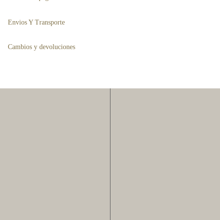
la
Envios Y Transporte
página
de
Cambios y devoluciones
to
producto