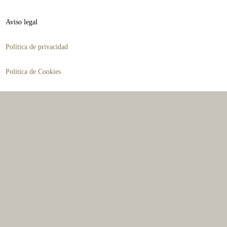
la
Aviso legal
página
Politica de privacidad
de
producto
Politica de Cookies