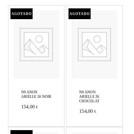
N9 ANON
N9 ANON
ARIELLE 26 NOIR
ARIELLE 26
CHOCOLAT
154,00
€
Este
154,00
€
Este
producto
producto
tiene