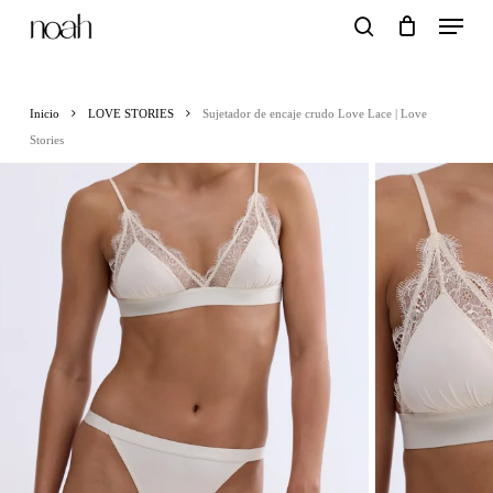
Menu
Skip
search
to
main
Inicio
LOVE STORIES
Sujetador de encaje crudo Love Lace | Love
content
Stories