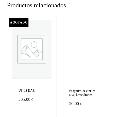
Productos relacionados
U8 LS RAE
Braguitas de cintura
alta | Love Stories
205,00
€
Este
50,00
€
Este
producto
producto