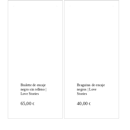
tiene
tiene
múltiples
múltiples
variantes.
variantes.
Las
Las
opciones
opciones
se
se
pueden
pueden
elegir
elegir
en
en
Bralette de encaje
Braguitas de encaje
la
negro sin relleno |
negros | Love
la
Love Stories
Stories
página
página
65,00
40,00
€
€
de
Este
Este
de
producto
producto
producto
producto
tiene
tiene