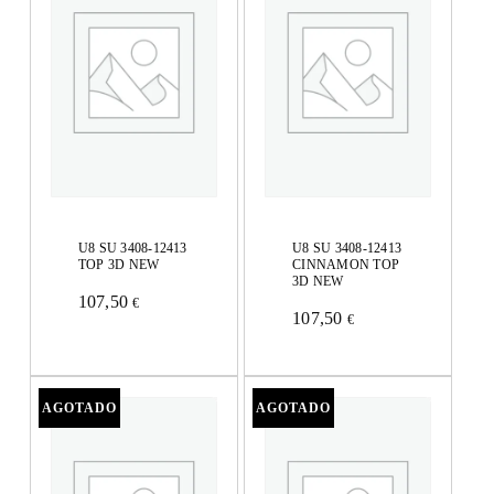
U8 SU 3408-12413
U8 SU 3408-12413
TOP 3D NEW
CINNAMON TOP
3D NEW
107,50
€
Este
107,50
€
Este
producto
producto
tiene
tiene
múltiples
múltiples
variantes.
variantes.
Las