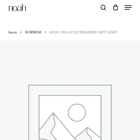
Menu
Skip
search
to
main
Inicio
SUMMUM
U8 SU 2958-12259 TROUSERS TAFT LIGHT
content