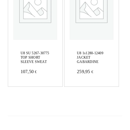
Las
opciones
opciones
se
se
pueden
pueden
elegir
elegir
en
en
U8 SU 5267-30775
U8 1s1280-12409
la
TOP SHORT
JACKET
la
SLEEVE SWEAT
GABARDINE
página
página
107,50
259,95
€
€
de
Este
Este
de
producto
producto
producto
producto
tiene
tiene
múltiples
múltiples
variantes.
variantes.
Las
Las