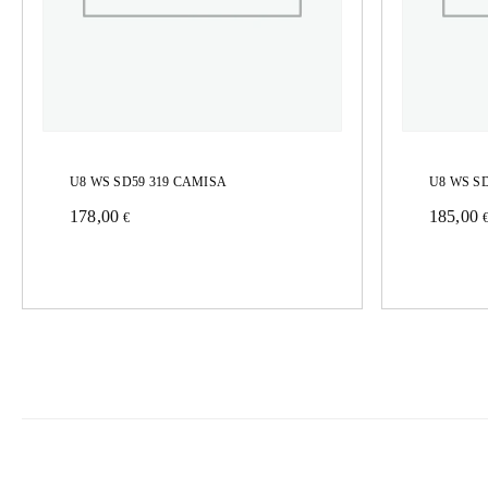
U8 WS SD59 319 CAMISA
U8 WS S
178,00
185,00
€
Este
Este
producto
produc
tiene
tiene
múltiples
múltipl
variantes.
variant
Las
Las
opciones
opcion
se
se