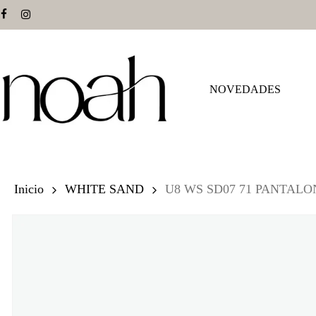
Skip
facebook
instagram
to
main
content
NOVEDADES
Hit enter to search or ESC to close
Inicio
WHITE SAND
U8 WS SD07 71 PANTALO