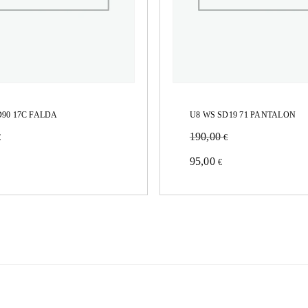
D90 17C FALDA
U8 WS SD19 71 PANTALON
190,00
€
€
Este
95,00
€
to
producto
tiene
es
múltiples
es.
variantes.
Las
es
opciones