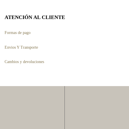
se
pueden
ATENCIÓN AL CLIENTE
elegir
en
Formas de pago
la
página
Envios Y Transporte
de
to
Cambios y devoluciones
producto