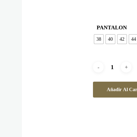
PANTALON
38
40
42
44
Añadir Al Car