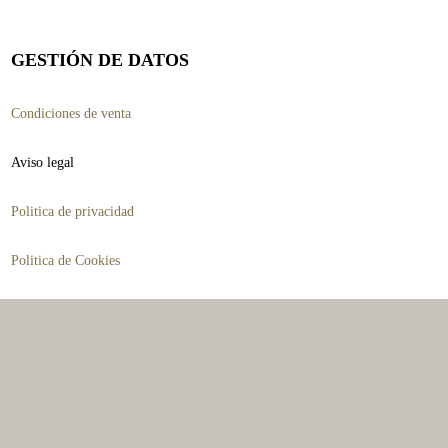
pueden
elegir
GESTIÓN DE DATOS
en
Condiciones de venta
la
página
Aviso legal
de
Politica de privacidad
producto
Politica de Cookies