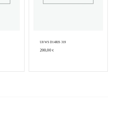
U8 WS D14RIS 319
200,00
€
Este
producto
tiene
múltiples
variantes.
Las
opciones
se