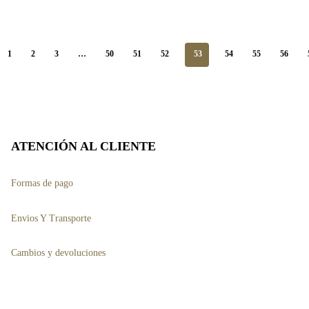
s
múltiples
.
variantes.
Las
1
2
3
…
50
51
52
53
54
55
56
opciones
se
pueden
elegir
ATENCIÓN AL CLIENTE
en
la
Formas de pago
página
Envios Y Transporte
de
producto
Cambios y devoluciones