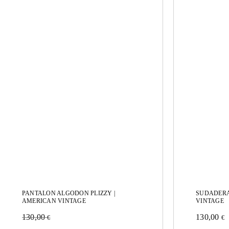
PANTALON ALGODON PLIZZY |
SUDADER
AMERICAN VINTAGE
VINTAGE
130,00
130,00
€
€
Este