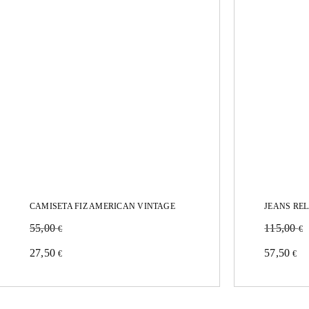
elegir
elegir
en
en
la
la
página
página
de
de
producto
producto
CAMISETA FIZ AMERICAN VINTAGE
JEANS RE
55,00
115,00
€
€
Este
Este
27,50
57,50
€
€
producto
producto
tiene
tiene