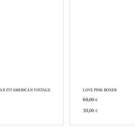
elegir
en
la
página
de
producto
LAX FIT AMERICAN VINTAGE
LOVE PINK BOXER
60,00
€
Este
30,00
€
producto
tiene