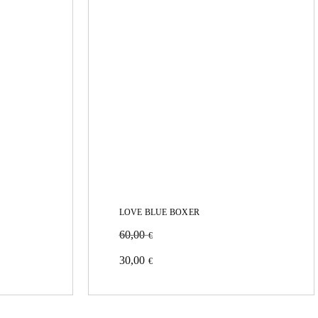
elegir
en
la
página
de
producto
LOVE BLUE BOXER
60,00
€
Este
30,00
€
producto
tiene