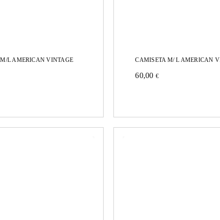
producto
 M/L AMERICAN VINTAGE
CAMISETA M/ L AMERICAN 
60,00
€
Este
producto
tiene
múltiples
s
variantes.
.
Las
opciones
se
pueden