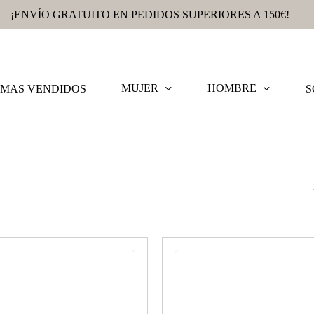
¡ENVÍO GRATUITO EN PEDIDOS SUPERIORES A 150€!
MUJER
HOMBRE
MAS VENDIDOS
S
All Products
Affordable Designer Clothing With Unmatched Quality