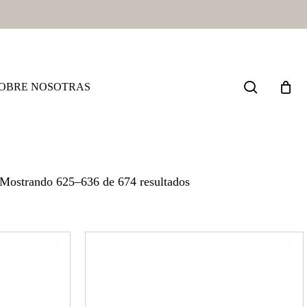
search
OBRE NOSOTRAS
Ordenado
Mostrando 625–636 de 674 resultados
por
los
últimos