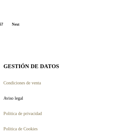
múltiples
variantes.
Las
57
Next
opciones
se
pueden
elegir
GESTIÓN DE DATOS
en
la
Condiciones de venta
página
Aviso legal
de
producto
Politica de privacidad
Politica de Cookies