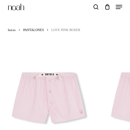
Menu
Skip
search
to
main
Inicio
PANTALONES
LOVE PINK BOXER
content