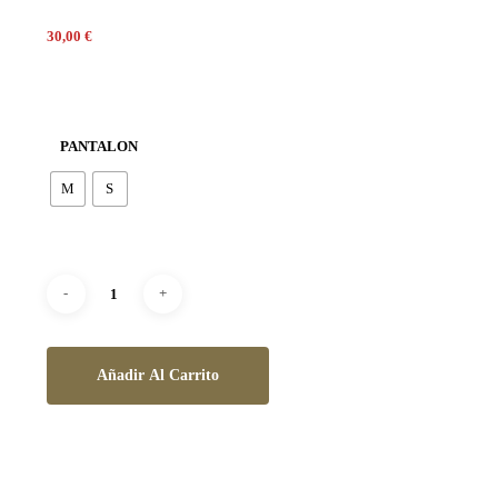
30,00
€
PANTALON
M
S
Añadir Al Carrito