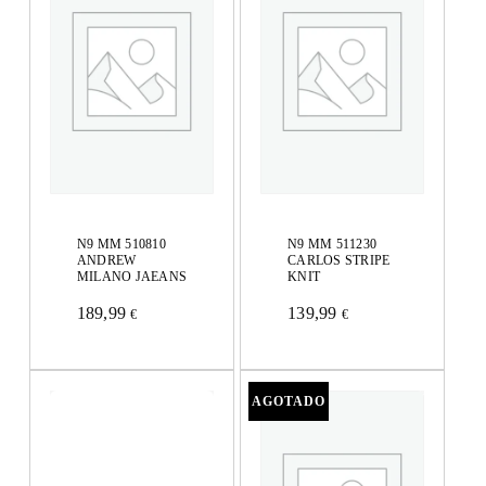
N9 MM 510810
N9 MM 511230
ANDREW
CARLOS STRIPE
MILANO JAEANS
KNIT
189,99
139,99
€
€
Este
Este
producto
producto
tiene
tiene
múltiples
múltiples
variantes.
variantes.