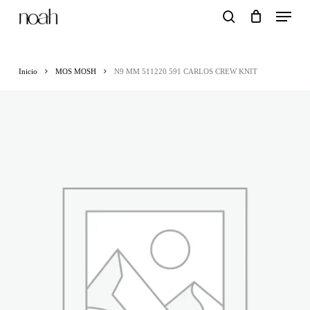
Menu
Skip
search
to
main
Inicio
MOS MOSH
N9 MM 511220 591 CARLOS CREW KNIT
content