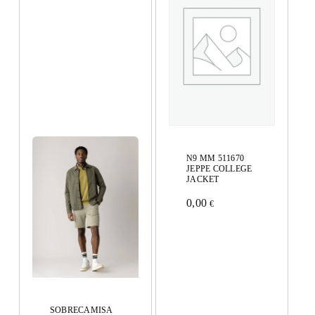
N9 MM 511670
JEPPE COLLEGE
JACKET
0,00
€
Este
producto
tiene
múltiples
variantes.
SOBRECAMISA