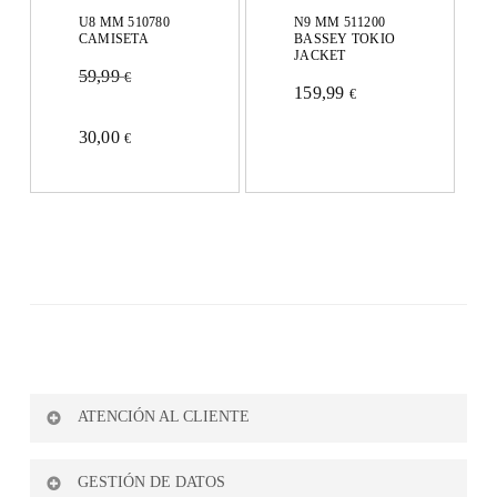
la
U8 MM 510780
N9 MM 511200
CAMISETA
BASSEY TOKIO
página
JACKET
59,99
€
de
159,99
€
Este
Este
producto
30,00
€
producto
producto
tiene
tiene
múltiples
múltiples
variantes.
variantes.
Las
Las
opciones
opciones
se
se
pueden
pueden
ATENCIÓN AL CLIENTE
elegir
elegir
en
Formas de Pago
en
GESTIÓN DE DATOS