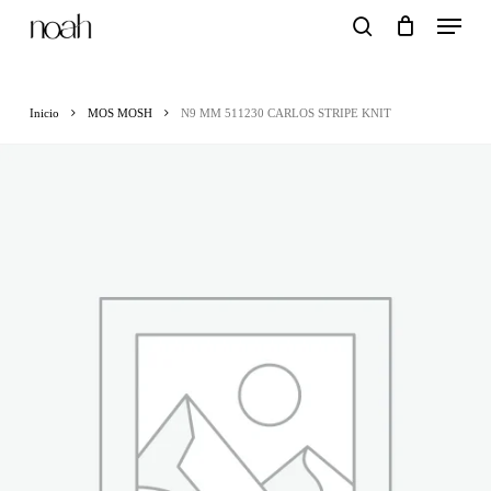
Menu
Skip
search
to
main
Inicio
MOS MOSH
N9 MM 511230 CARLOS STRIPE KNIT
content