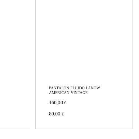
PANTALON FLUIDO LANOW
AMERICAN VINTAGE
160,00
€
Este
80,00
€
producto
tiene