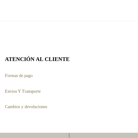
es.
variantes.
Las
es
opciones
se
pueden
elegir
ATENCIÓN AL CLIENTE
en
Formas de pago
la
página
Envios Y Transporte
de
to
producto
Cambios y devoluciones