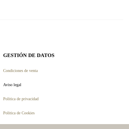
múltiples
variantes.
Las
opciones
se
pueden
GESTIÓN DE DATOS
elegir
en
Condiciones de venta
la
Aviso legal
página
de
Politica de privacidad
producto
Politica de Cookies