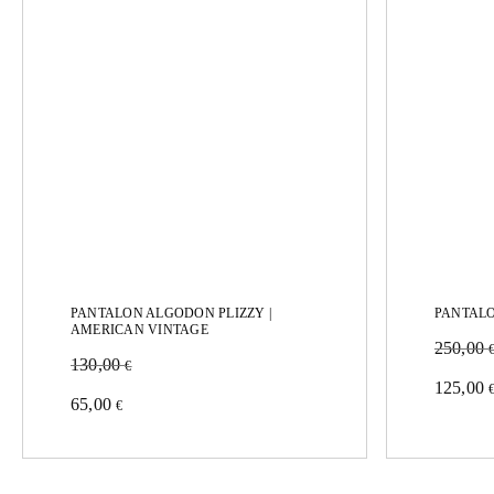
PANTALON ALGODON PLIZZY |
PANTAL
AMERICAN VINTAGE
250,00
130,00
€
Este
125,00
Este
65,00
€
produc
producto
tiene
tiene
múltipl