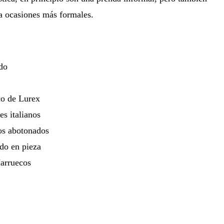
a ocasiones más formales.
ado
co de Lurex
les italianos
ros abotonados
do en pieza
arruecos