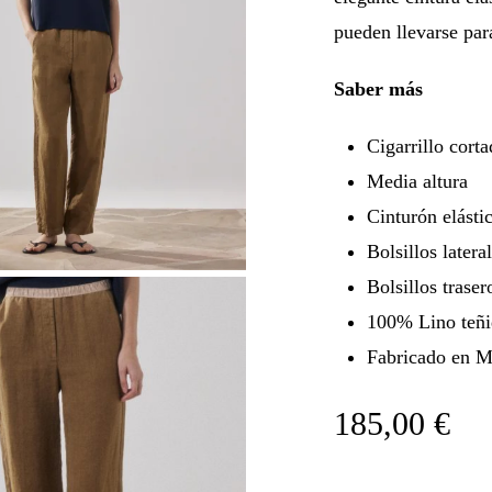
pueden llevarse par
Saber más
Cigarrillo cort
Media altura
Cinturón elásti
Bolsillos latera
Bolsillos trase
100% Lino teñi
Fabricado en M
185,00
€