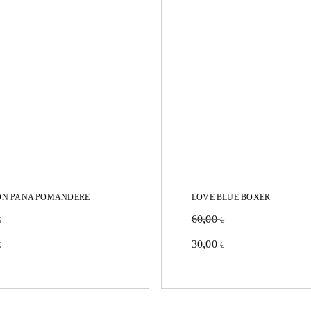
ON PANA POMANDERE
LOVE BLUE BOXER
60,00
€
€
Este
30,00
€
€
to
producto
tiene
es
múltiples