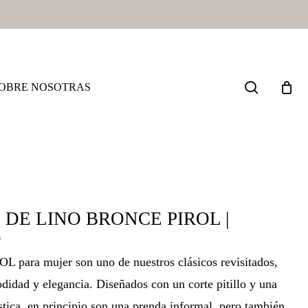
search
OBRE NOSOTRAS
DE LINO BRONCE PIROL |
D
L para mujer son uno de nuestros clásicos revisitados,
idad y elegancia. Diseñados con un corte pitillo y una
ástica, en principio son una prenda informal, pero también