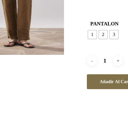
PANTALON
1
2
3
Añadir Al Car