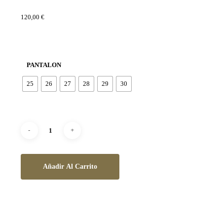
120,00
€
PANTALON
25
26
27
28
29
30
Añadir Al Carrito