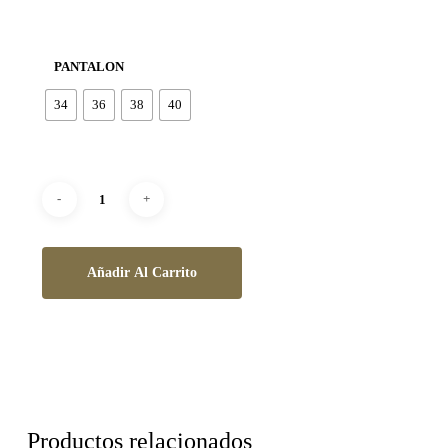
PANTALON
34
36
38
40
Añadir Al Carrito
Productos relacionados