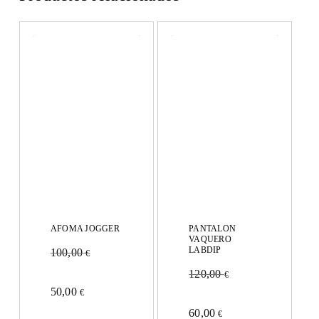
AFOMA JOGGER
PANTALON
VAQUERO
LABDIP
100,00
€
120,00
€
Este
50,00
€
Este
producto
60,00
€