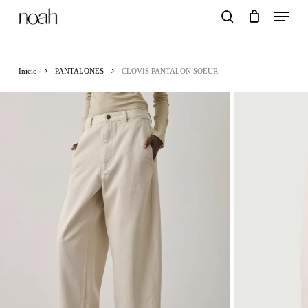
Menu
Skip
search
to
main
Inicio
PANTALONES
CLOVIS PANTALON SOEUR
content